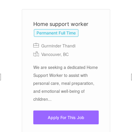
r
Home support worker
A
C
Permanent Full Time
Gurminder Thandi
Vancouver, BC
We are seeking a dedicated Home
Support Worker to assist with
On
personal care, meal preparation,
ex
and emotional well-being of
po
children...
pe
Apply For This Job